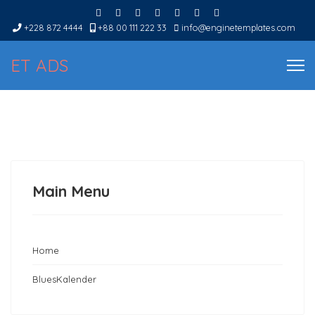
+228 872 4444
+88 00 111 222 33
info@enginetemplates.com
ET ADS
Main Menu
Home
BluesKalender