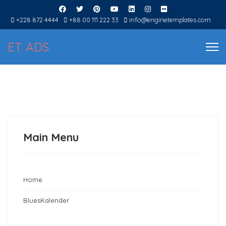
+228 872 4444
+88 00 111 222 33
info@enginetemplates.com
ET ADS
Main Menu
Home
BluesKalender