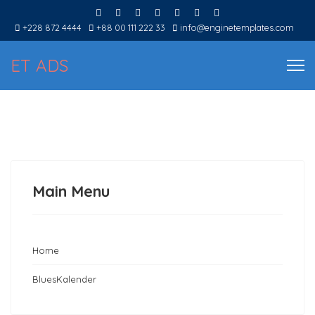
+228 872 4444
+88 00 111 222 33
info@enginetemplates.com
ET ADS
Main Menu
Home
BluesKalender