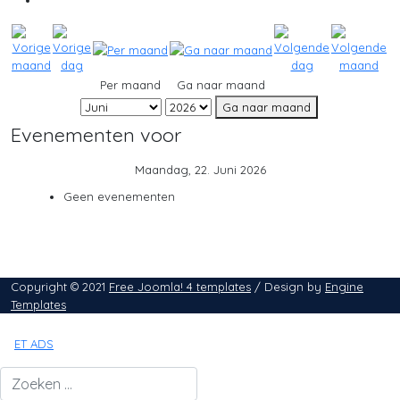
Per maand
Ga naar maand
Ga naar maand
Evenementen voor
Maandag, 22. Juni 2026
Geen evenementen
Copyright © 2021
Free Joomla! 4 templates
/ Design by
Engine
Templates
ET ADS
Zoeken