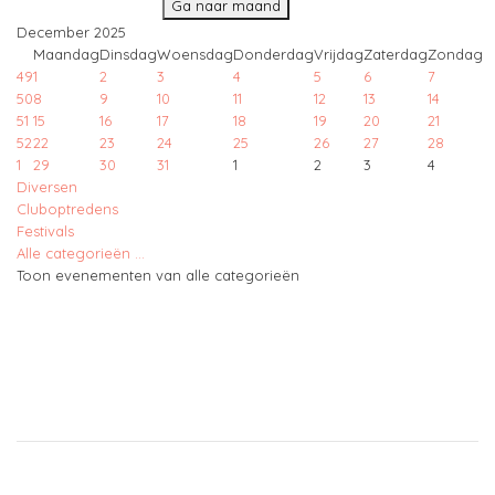
Ga naar maand
December 2025
Maandag
Dinsdag
Woensdag
Donderdag
Vrijdag
Zaterdag
Zondag
49
1
2
3
4
5
6
7
50
8
9
10
11
12
13
14
51
15
16
17
18
19
20
21
52
22
23
24
25
26
27
28
1
29
30
31
1
2
3
4
Diversen
Cluboptredens
Festivals
Alle categorieën ...
Toon evenementen van alle categorieën
Copyright © 2021
Free Joomla! 4 templates
/ Design by