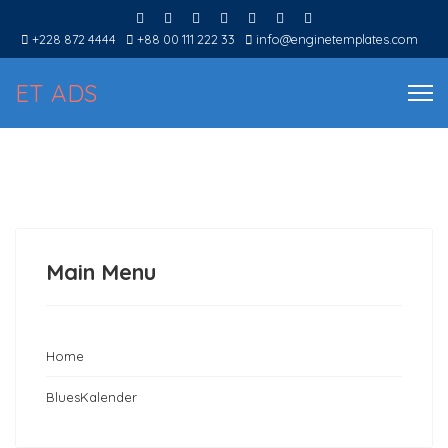
+228 872 4444
+88 00 111 222 33
info@enginetemplates.com
ET ADS
Main Menu
Home
BluesKalender