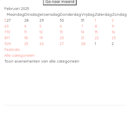
Ga naar maand
Februari 2025
Maandag
Dinsdag
Woensdag
Donderdag
Vrijdag
Zaterdag
Zondag
5
27
28
29
30
31
1
2
6
3
4
5
6
7
8
9
7
10
11
12
13
14
15
16
8
17
18
19
20
21
22
23
9
24
25
26
27
28
1
2
Festivals
Alle categorieën ...
Toon evenementen van alle categorieën
Copyright © 2021
Free Joomla! 4 templates
/ Design by
Engine Templates