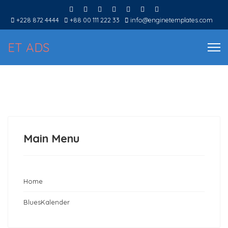
+228 872 4444
+88 00 111 222 33
info@enginetemplates.com
ET ADS
Main Menu
Home
BluesKalender